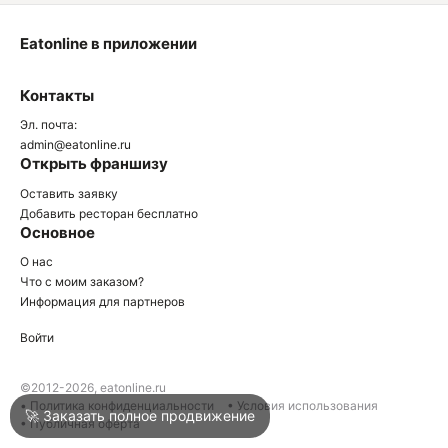
Eatonline в приложении
О
Контакты
О
Эл. почта:
admin@eatonline.ru
Открыть франшизу
Оставить заявку
Добавить ресторан бесплатно
Основное
Войти
О нас
Что с моим заказом?
Информация для партнеров
Город
Нижний Тагил
Войти
Написать в техподдержку
©2012-2026, eatonline.ru
• Политика конфиденциальности
• Условия использования
🚀 Заказать полное продвижение
• Публичная оферта