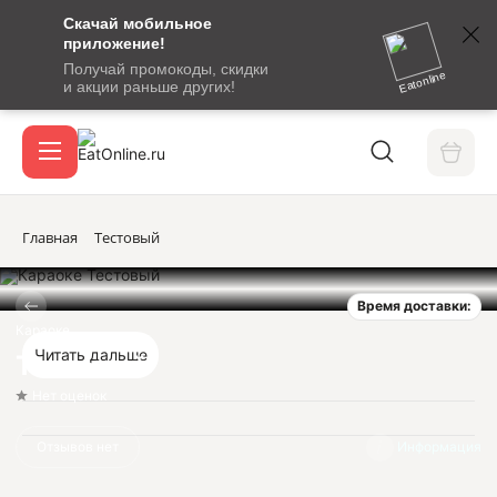
Скачай мобильное
номер
приложение!
SMS-
Получай промокоды, скидки
сообщение
Eatonline
и акции раньше других!
с
Акции
кодом
подтверждения
О сервисе
Главная
Тестовый
Время доставки:
Откры
Вход / регистрация
Караоке
Читать дальше
Тестовый
Нет оценок
Отзывов нет
Информация